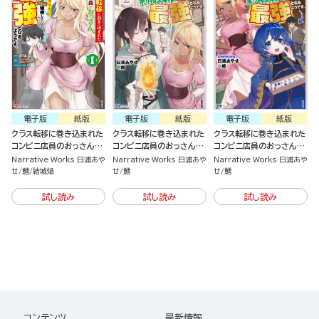
電子版
紙版
電子版
紙版
電子版
紙版
クラス転移に巻き込まれた
クラス転移に巻き込まれた
クラス転移に巻き込まれた
コンビニ店員のおっさん、
コンビニ店員のおっさん、
コンビニ店員のおっさん、
勇者には必要なかった余り
勇者には必要なかった余り
勇者には必要なかった余り
Narrative Works 日浦あや
Narrative Works 日浦あや
Narrative Works 日浦あや
物スキルを駆使して最強と
物スキルを駆使して最強と
物スキルを駆使して最強と
せ
鱈
結城焔
せ
鱈
せ
鱈
なるようです。（1）
なるようです。 （2）
なるようです。
試し読み
試し読み
試し読み
コンテンツ
最新情報