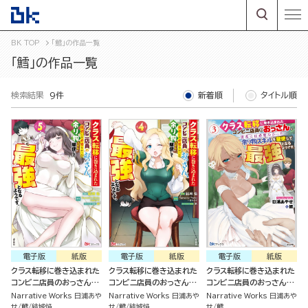
BK TOP
「鱈」の作品一覧
「鱈」の作品一覧
検索結果
9件
新着順
タイトル順
電子版
紙版
電子版
紙版
電子版
紙版
クラス転移に巻き込まれた
クラス転移に巻き込まれた
クラス転移に巻き込まれた
コンビニ店員のおっさん、
コンビニ店員のおっさん、
コンビニ店員のおっさん、
勇者には必要なかった余り
勇者には必要なかった余り
勇者には必要なかった余り
Narrative Works 日浦あや
Narrative Works 日浦あや
Narrative Works 日浦あや
物スキルを駆使して最強と
物スキルを駆使して最強と
物スキルを駆使して最強と
せ
鱈
結城焔
せ
鱈
結城焔
せ
鱈