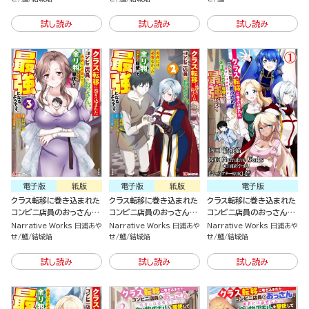
なるようです。（5）
なるようです。（4）
なるようです。 （3）
試し読み
試し読み
試し読み
電子版
紙版
電子版
紙版
電子版
クラス転移に巻き込まれた
クラス転移に巻き込まれた
クラス転移に巻き込まれた
コンビニ店員のおっさん、
コンビニ店員のおっさん、
コンビニ店員のおっさん、
勇者には必要なかった余り
勇者には必要なかった余り
勇者には必要なかった余り
Narrative Works 日浦あや
Narrative Works 日浦あや
Narrative Works 日浦あや
物スキルを駆使して最強と
物スキルを駆使して最強と
物スキルを駆使して最強と
せ
鱈
結城焔
せ
鱈
結城焔
せ
鱈
結城焔
なるようです。（3）
なるようです。 （2）
なるようです。（分冊版）
試し読み
試し読み
試し読み