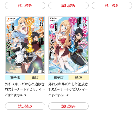
ちゃくそ溺愛されるし、前
ちゃくそ溺愛されるし、前
ちゃくそ溺愛されるし、前
試し読み
試し読み
試し読み
よりも断然楽しい生活送っ
よりも断然楽しい生活送っ
よりも断然楽しい生活送っ
てます～（２）
てます～（1）
てます～（分冊版）
電子版
紙版
電子版
紙版
外れスキルだからと追放さ
外れスキルだからと追放さ
れた《∞チートアビリティ》
れた《∞チートアビリティ》
が強すぎて草も生えない件
が強すぎて草も生えない件
どまどま
yu-ri
どまどま
yu-ri
～偶然助けた第三王女にど
～偶然助けた第三王女にど
ちゃくそ溺愛されるし、前
ちゃくそ溺愛されるし、前
試し読み
試し読み
よりも断然楽しい生活送っ
よりも断然楽しい生活送っ
てます～ （2）
てます～