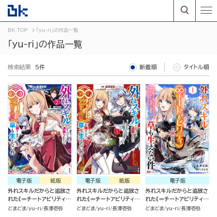
BK TOP
「yu-ri」の作品一覧
「yu-ri」の作品一覧
検索結果
5件
新着順
タイトル順
電子版
紙版
電子版
紙版
電子版
外れスキルだからと追放さ
外れスキルだからと追放さ
外れスキルだからと追放さ
れた《∞チートアビリティ》
れた《∞チートアビリティ》
れた《∞チートアビリティ》
が強すぎて草も生えない件
が強すぎて草も生えない件
が強すぎて草も生えない件
どまどま
yu-ri
長澤壱弥
どまどま
yu-ri
長澤壱弥
どまどま
yu-ri
長澤壱弥
～偶然助けた第三王女にど
～偶然助けた第三王女にど
～偶然助けた第三王女にど