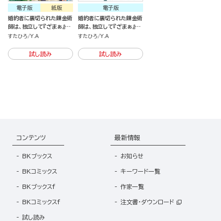
電子版
紙版
電子版
婚約者に裏切られた錬金術
婚約者に裏切られた錬金術
師は、独立して『ざまぁ』し
師は、独立して『ざまぁ』し
ます
ます（分冊版）
すたひろ
Y.A
すたひろ
Y.A
試し読み
試し読み
コンテンツ
最新情報
BKブックス
お知らせ
BKコミックス
キーワード一覧
BKブックスf
作家一覧
BKコミックスf
注文書・ダウンロード
試し読み