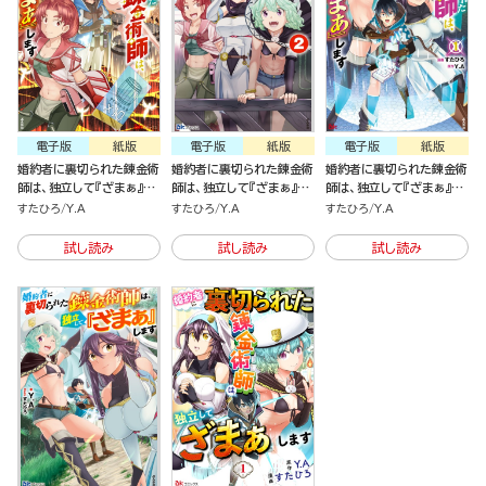
電子版
紙版
電子版
紙版
電子版
紙版
婚約者に裏切られた錬金術
婚約者に裏切られた錬金術
婚約者に裏切られた錬金術
師は、独立して『ざまぁ』し
師は、独立して『ざまぁ』し
師は、独立して『ざまぁ』し
ます（2）
ます （2）
ます（1）
すたひろ
Y.A
すたひろ
Y.A
すたひろ
Y.A
試し読み
試し読み
試し読み