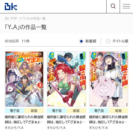
BK TOP
「Y.A」の作品一覧
「Y.A」の作品一覧
検索結果
11件
新着順
タイトル順
電子版
紙版
電子版
紙版
電子版
紙版
婚約者に裏切られた錬金術
婚約者に裏切られた錬金術
婚約者に裏切られた錬金術
師は、独立して『ざまぁ』し
師は、独立して『ざまぁ』し
師は、独立して『ざまぁ』し
ます(3)
ます（7）
ます（6）
すたひろ
Y.A
すたひろ
Y.A
すたひろ
Y.A