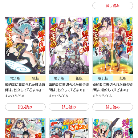
試し読み
電子版
紙版
電子版
紙版
電子版
紙版
婚約者に裏切られた錬金術
婚約者に裏切られた錬金術
婚約者に裏切られた錬金術
師は、独立して『ざまぁ』し
師は、独立して『ざまぁ』し
師は、独立して『ざまぁ』し
ます（5）
ます（4）
ます（3）
すたひろ
Y.A
すたひろ
Y.A
すたひろ
Y.A
試し読み
試し読み
試し読み